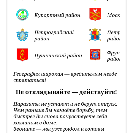
Курортный район
Московск
Петроградский
Петродво
район
район
Фрунзенс
Пушкинский район
район
География широкая — вредителям негде
спрятаться!
Не откладывайте — действуйте!
Паразиты не устают и не берут отпуск.
Чем раньше Вы начнёте борьбу, тем
быстрее Вы снова почувствуете себя
хозяином в доме.
Звоните — мы уже рядом и готовы