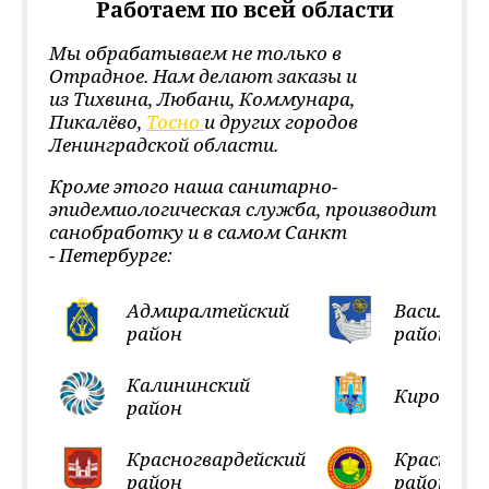
Работаем по всей области
Мы обрабатываем не только в
Отрадное. Нам делают заказы и
из Тихвина, Любани, Коммунара,
Пикалёво,
Тосно
и других городов
Ленинградской области.
Кроме этого наша санитарно-
эпидемиологическая служба, производит
санобработку и в самом Санкт
- Петербурге:
Адмиралтейский
Василеос
район
район
Калининский
Кировский
район
Красногвардейский
Красносел
район
район